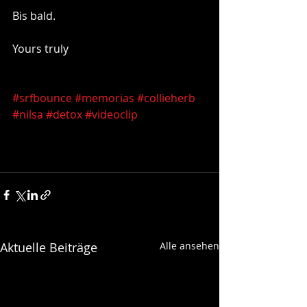
Bis bald.
Yours truly
#srfbounce
#memorias
#collieherb
#nilsa
#detox
#videoclip
Aktuelle Beiträge
Alle ansehen