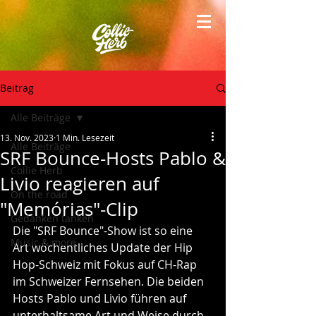
Beitrag
Alle Beiträge
13. Nov. 2023
1 Min. Lesezeit
Alle Beiträge
SRF Bounce-Hosts Pablo &
Collie Herb
Livio reagieren auf
On the road
"Memórias"-Clip
Gedanken tanken
Die "SRF Bounce"-Show ist so eine 
Music & more
Art wöchentliches Update der Hip 
Hop-Schweiz mit Fokus auf CH-Rap 
im Schweizer Fernsehen. Die beiden 
Hosts Pablo und Livio führen auf 
unterhaltsame Art und Weise durch 