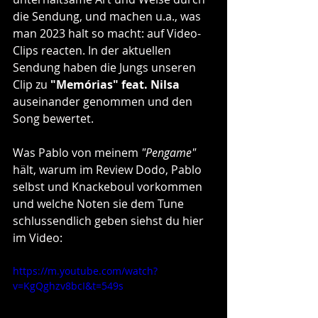
die Sendung, und machen u.a., was 
man 2023 halt so macht: auf Video-
Clips reacten. In der aktuellen 
Sendung haben die Jungs unseren 
Clip zu 
"Memórias" feat. Nilsa
auseinander genommen und den 
Song bewertet.
Was Pablo von meinem 
"Pengame"
hält, warum im Review Dodo, Pablo 
selbst und Knackeboul vorkommen 
und welche Noten sie dem Tune 
schlussendlich geben siehst du hier 
im Video:
https://m.youtube.com/watch?
v=KgQghzv8bcI&t=549s