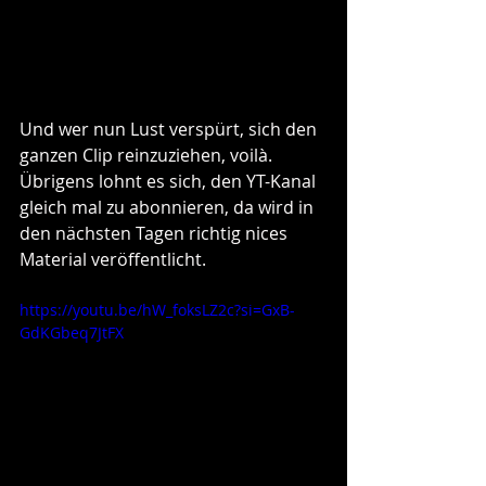
Und wer nun Lust verspürt, sich den 
ganzen Clip reinzuziehen, voilà. 
Übrigens lohnt es sich, den YT-Kanal 
gleich mal zu abonnieren, da wird in 
den nächsten Tagen richtig nices 
Material veröffentlicht.
https://youtu.be/hW_foksLZ2c?si=GxB-
GdKGbeq7JtFX