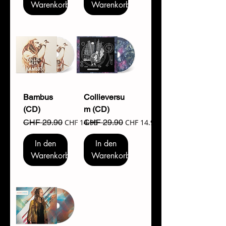
Warenkorb
Warenkorb
Bambus
Collieversu
(CD)
m (CD)
Standardpreis
Sale-Preis
Standardpreis
Sale-Preis
CHF 29.90
CHF 14.95
CHF 29.90
CHF 14.95
In den
In den
Warenkorb
Warenkorb