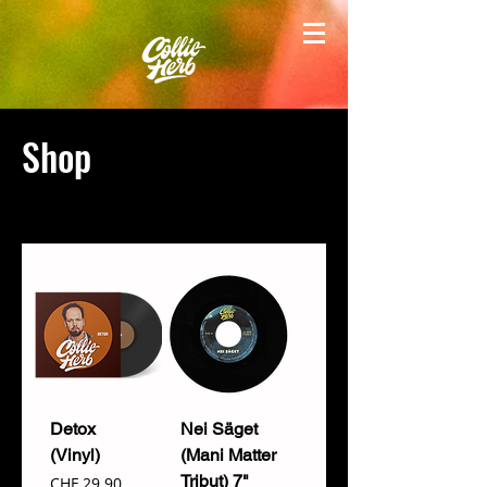
Shop
Detox
Nei Säget
(Vinyl)
(Mani Matter
Tribut) 7"
Preis
CHF 29.90