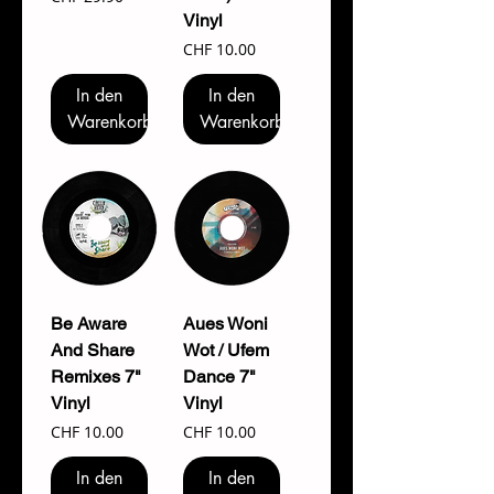
Vinyl
Preis
CHF 10.00
In den
In den
Warenkorb
Warenkorb
Be Aware
Aues Woni
And Share
Wot / Ufem
Remixes 7"
Dance 7"
Vinyl
Vinyl
Preis
Preis
CHF 10.00
CHF 10.00
In den
In den