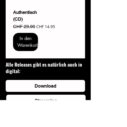
Authentisch
(CD)
Standardpreis
Sale-Preis
CHF 29.90
CHF 14.95
In den
Warenkorb
Alle Releases gibt es natürlich auch in
digital:
Download
Streaming
Booking + Kontakt