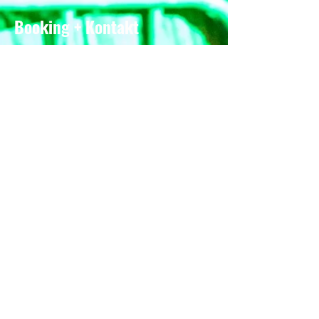
Booking + Kontakt
E-Mail
Newsletter abonnieren
Vorname
*
E-Mail-Adresse
*
Ja, ich möchte den 
Newsletter abonnieren.
Einreichen