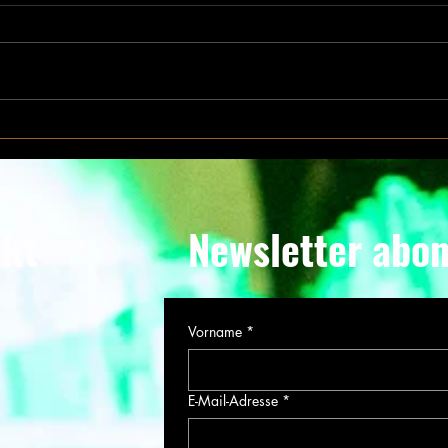
Zürich, Olten und ein Kreis,
KI u
der sich schliesst
Real
akt
Newsletter abo
Vorname
*
E-Mail-Adresse
*