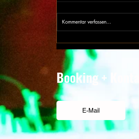
Kommentar verfassen...
Zürich + Basel = Vibes 10/10
Booking + Kont
E-Mail