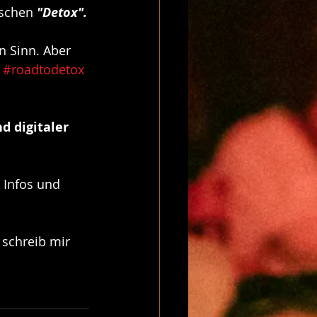
schen 
"Detox".
n Sinn. Aber 
 
#roadtodetox
nd digitaler 
– Infos und 
 schreib mir 