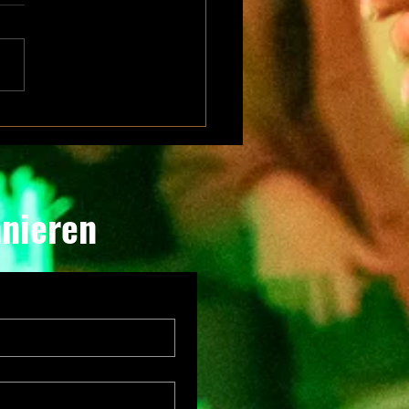
nd Collie – hier noch der
 Talk
nnieren