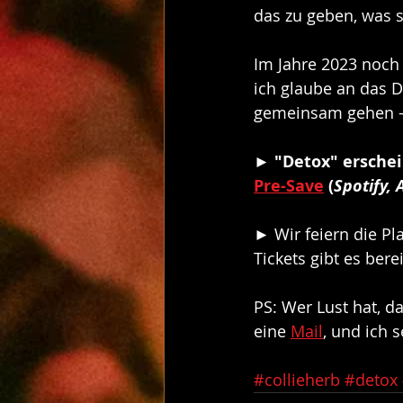
das zu geben, was 
Im Jahre 2023 noch 
ich glaube an das D
gemeinsam gehen - 
► 
"Detox" erschei
Pre-Save
(
Spotify, 
► Wir feiern die Pla
Tickets gibt es berei
PS: Wer Lust hat, d
eine 
Mail
, und ich 
#collieherb
#detox