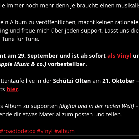
sie immer noch mehr denn je braucht: einen musikali
ein Album zu veröffentlichen, macht keinen rationale
ing und freue mich über jeden support. Lasst uns die
Tune für Tune. 
nt am 29. September und ist ab sofort 
als Vinyl
 u
Apple Music & co.)
 vorbestellbar.
ttentaufe live in der 
Schützi Olten
 am 
21. Oktober
 
ts 
hier
.
as Album zu supporten 
(digital und in der realen Welt) 
–
sende dir etwas Material zum posten und teilen.
#roadtodetox
#vinyl
#album