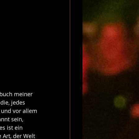
ebuch meiner 
die, jedes 
 und vor allem 
nnt sein, 
s ist ein 
 Art, der Welt 