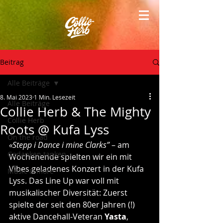
Beitrag
Alle Beiträge
8. Mai 2023
1 Min. Lesezeit
Alle Beiträge
Collie Herb & The Mighty
Collie Herb
Roots @ Kufa Lyss
On the road
«Stepp i Dance i mine Clarks”
 – am 
Gedanken tanken
Wochenende spielten wir ein mit 
Vibes geladenes Konzert in der Kufa 
Music & more
Lyss. Das Line Up war voll mit 
musikalischer Diversität: Zuerst 
spielte der seit den 80er Jahren (!) 
aktive Dancehall-Veteran 
Yasta
, 