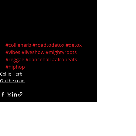
#collieherb
#roadtodetox
#detox
#vibes
#liveshow
#mightyroots
#reggae
#dancehall
#afrobeats
#hiphop
Collie Herb
On the road
Aktuelle Beiträge
Alle ansehen