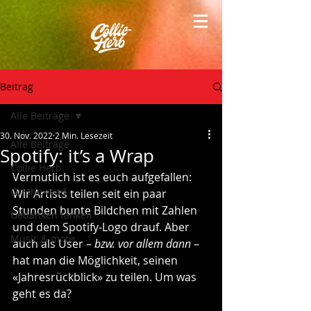
Beitrag
Alle Beiträge
30. Nov. 2022
2 Min. Lesezeit
Alle Beiträge
Spotify: it’s a Wrap
Collie Herb
Vermutlich ist es euch aufgefallen: 
On the road
Wir Artists teilen seit ein paar 
Stunden bunte Bildchen mit Zahlen 
Gedanken tanken
und dem Spotify-Logo drauf. Aber 
Music & more
auch als User – 
bzw. vor allem dann
 – 
hat man die Möglichkeit, seinen 
«Jahresrückblick» zu teilen. Um was 
geht es da?