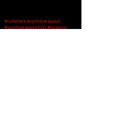
#collieherb
#spotifywrapped
#spotifywrapped2022
#blogpost
#viralmarketing
Aktuelle Beiträge
Alle ansehen