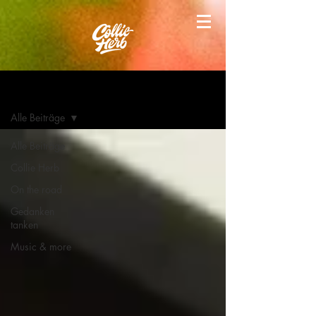
Blog
Alle Beiträge
Alle Beiträge
Collie Herb
On the road
Gedanken
tanken
Music & more