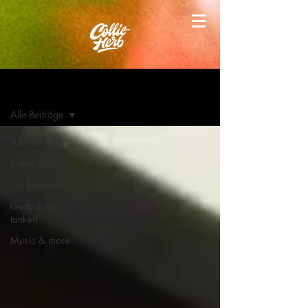
Blog
Alle Beiträge
Alle Beiträge
Collie Herb
On the road
Gedanken
tanken
Music & more