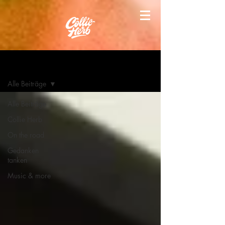
Blog
Alle Beiträge
Alle Beiträge
Collie Herb
On the road
Gedanken
tanken
Music & more